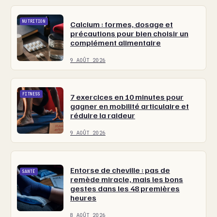
NUTRITION
Calcium : formes, dosage et
précautions pour bien choisir un
complément alimentaire
9 AOÛT 2026
FITNESS
7 exercices en 10 minutes pour
gagner en mobilité articulaire et
réduire la raideur
9 AOÛT 2026
Entorse de cheville : pas de
SANTÉ
remède miracle, mais les bons
gestes dans les 48 premières
heures
8 AOÛT 2026