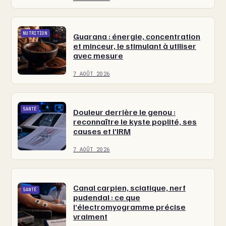
NUTRITION
Guarana : énergie, concentration
et minceur, le stimulant à utiliser
avec mesure
7 AOÛT 2026
SANTÉ
Douleur derrière le genou :
reconnaître le kyste poplité, ses
causes et l’IRM
7 AOÛT 2026
Canal carpien, sciatique, nerf
SANTÉ
pudendal : ce que
l’électromyogramme précise
vraiment