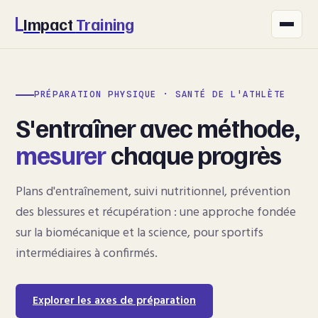
Impact
Training
FITNESS
PRÉPARATION PHYSIQUE · SANTÉ DE L'ATHLÈTE
NUTRITION
S'entraîner avec méthode,
SANTÉ
mesurer
chaque progrès
SPORT
Plans d'entraînement, suivi nutritionnel, prévention
BIEN-ÊTRE
des blessures et récupération : une approche fondée
sur la biomécanique et la science, pour sportifs
intermédiaires à confirmés.
Explorer les axes de préparation