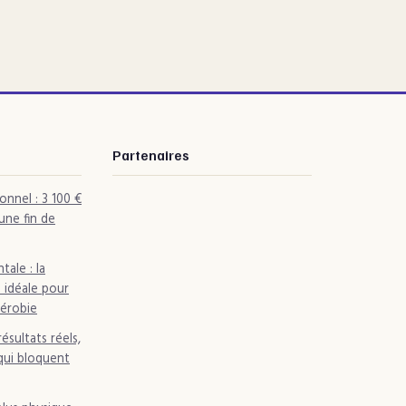
Partenaires
onnel : 3 100 €
une fin de
ale : la
 idéale pour
aérobie
résultats réels,
 qui bloquent