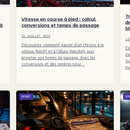
Tr
Vitesse en course à pied : calcul,
d
 à
conversions et temps de passage
b
21 JUILLET 2026
18
Découvrez comment passer d’un chrono à la
Dé
vitesse (km/h) et à l’allure (min/km), puis
éq
projeter vos temps de passage. Avec les
tr
conversions et des repères pour…
ri
SPORT
SP