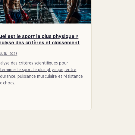
el est le sport le plus physique ?
nalyse des critères et classement
JUIN 2026
alyse des critères scientifiques pour
terminer le sport le plus physique, entre
durance, puissance musculaire et résistance
x chocs.