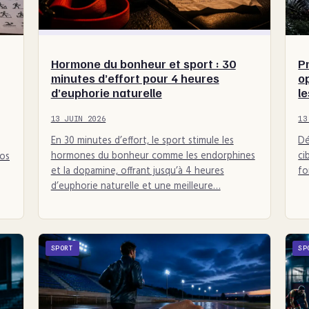
Hormone du bonheur et sport : 30
P
minutes d’effort pour 4 heures
o
d’euphorie naturelle
l
13 JUIN 2026
13
En 30 minutes d’effort, le sport stimule les
Dé
hormones du bonheur comme les endorphines
ci
vos
et la dopamine, offrant jusqu’à 4 heures
fo
d’euphorie naturelle et une meilleure…
SPORT
SP