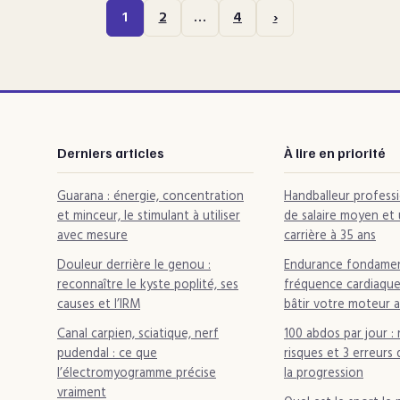
1
2
…
4
›
Derniers articles
À lire en priorité
Guarana : énergie, concentration
Handballeur professi
et minceur, le stimulant à utiliser
de salaire moyen et 
avec mesure
carrière à 35 ans
Douleur derrière le genou :
Endurance fondament
reconnaître le kyste poplité, ses
fréquence cardiaque
causes et l’IRM
bâtir votre moteur 
Canal carpien, sciatique, nerf
100 abdos par jour : 
pudendal : ce que
risques et 3 erreurs
l’électromyogramme précise
la progression
vraiment