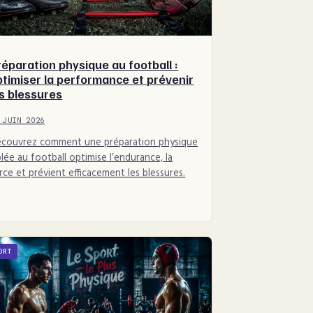
réparation physique au football :
ptimiser la performance et prévenir
es blessures
 JUIN 2026
couvrez comment une préparation physique
blée au football optimise l’endurance, la
rce et prévient efficacement les blessures.
ORT