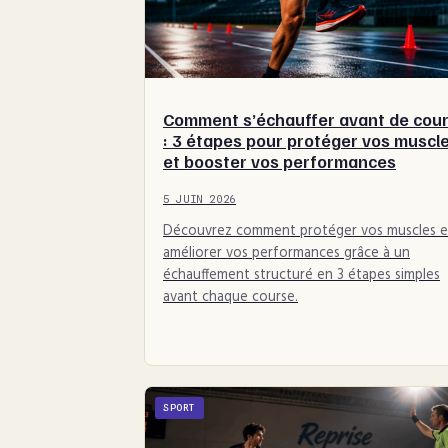
Comment s’échauffer avant de cour
: 3 étapes pour protéger vos muscl
et booster vos performances
5 JUIN 2026
Découvrez comment protéger vos muscles e
améliorer vos performances grâce à un
échauffement structuré en 3 étapes simples
avant chaque course.
SPORT