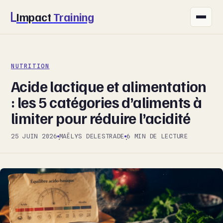
Impact
Training
FITNESS
NUTRITION
NUTRITION
Acide lactique et alimentation
SANTÉ
: les 5 catégories d’aliments à
limiter pour réduire l’acidité
SPORT
25 JUIN 2026
MAËLYS DELESTRADE
6 MIN DE LECTURE
·
·
BIEN-ÊTRE