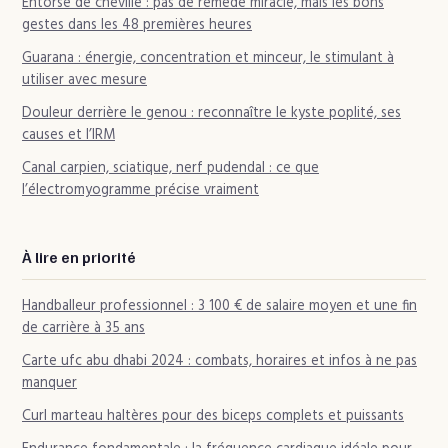
Entorse de cheville : pas de remède miracle, mais les bons
gestes dans les 48 premières heures
Guarana : énergie, concentration et minceur, le stimulant à
utiliser avec mesure
Douleur derrière le genou : reconnaître le kyste poplité, ses
causes et l’IRM
Canal carpien, sciatique, nerf pudendal : ce que
l’électromyogramme précise vraiment
À lire en priorité
Handballeur professionnel : 3 100 € de salaire moyen et une fin
de carrière à 35 ans
Carte ufc abu dhabi 2024 : combats, horaires et infos à ne pas
manquer
Curl marteau haltères pour des biceps complets et puissants