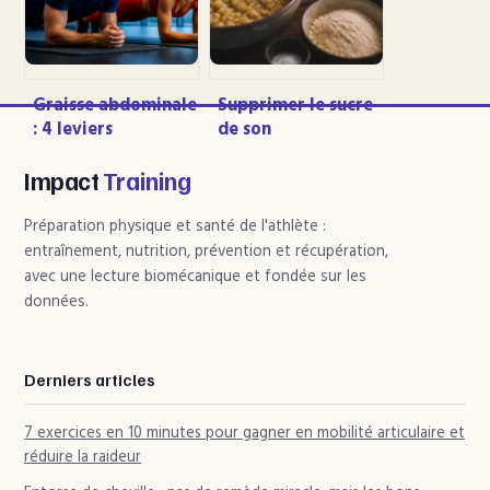
Graisse abdominale
Supprimer le sucre
: 4 leviers
de son
hormonaux et
alimentation : 4
nutritionnels pour
étapes concrètes
Impact
Training
déstocker
pour réussir son
durablement
sevrage sans
Préparation physique et santé de l'athlète :
frustration
entraînement, nutrition, prévention et récupération,
avec une lecture biomécanique et fondée sur les
données.
Derniers articles
7 exercices en 10 minutes pour gagner en mobilité articulaire et
réduire la raideur