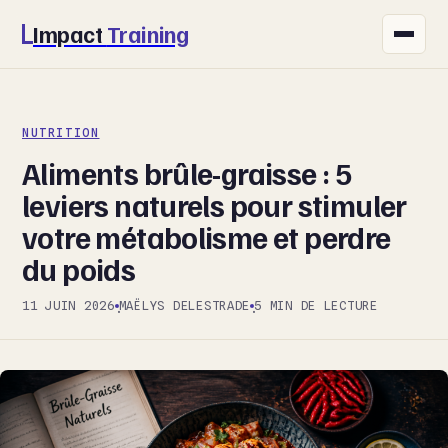
Impact
Training
FITNESS
NUTRITION
NUTRITION
Aliments brûle-graisse : 5
SANTÉ
leviers naturels pour stimuler
votre métabolisme et perdre
SPORT
du poids
BIEN-ÊTRE
11 JUIN 2026
MAËLYS DELESTRADE
5 MIN DE LECTURE
·
·