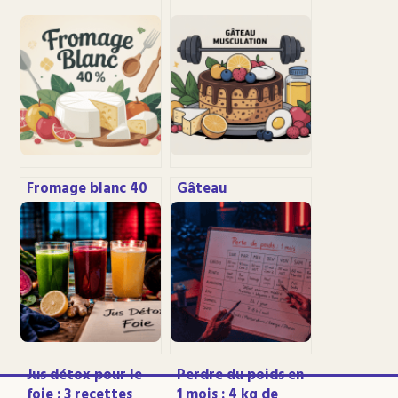
Fromage blanc 40
Gâteau
% matière grasse :
musculation :
bienfaits, usages et
recettes
limites
protéinées faciles
pour booster vos
entraînements
Jus détox pour le
Perdre du poids en
foie : 3 recettes
1 mois : 4 kg de