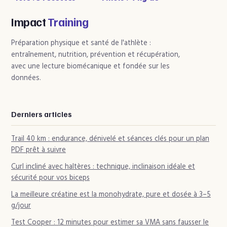
naturelles et les
moins sans effet
erreurs qui
yoyo
Impact
Training
bloquent
l’élimination
Préparation physique et santé de l'athlète :
entraînement, nutrition, prévention et récupération,
avec une lecture biomécanique et fondée sur les
données.
Derniers articles
Trail 40 km : endurance, dénivelé et séances clés pour un plan
PDF prêt à suivre
Curl incliné avec haltères : technique, inclinaison idéale et
sécurité pour vos biceps
La meilleure créatine est la monohydrate, pure et dosée à 3–5
g/jour
Test Cooper : 12 minutes pour estimer sa VMA sans fausser le