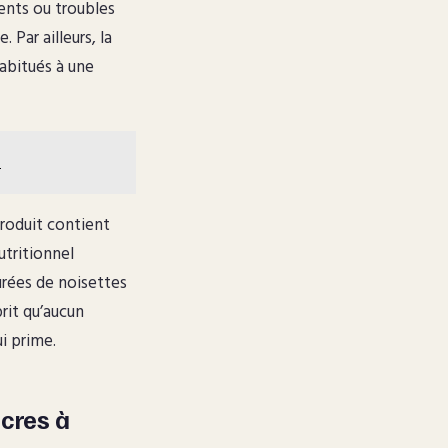
ents ou troubles
Par ailleurs, la
habitués à une
r
 produit contient
utritionnel
urées de noisettes
rit qu’aucun
ui prime.
ucres à