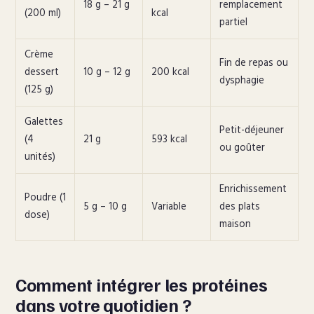
18 g – 21 g
remplacement
(200 ml)
kcal
partiel
Crème
Fin de repas ou
dessert
10 g – 12 g
200 kcal
dysphagie
(125 g)
Galettes
Petit-déjeuner
(4
21 g
593 kcal
ou goûter
unités)
Enrichissement
Poudre (1
5 g – 10 g
Variable
des plats
dose)
maison
Comment intégrer les protéines
dans votre quotidien ?