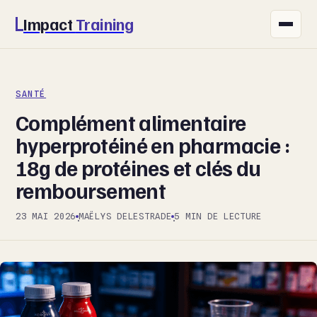
Impact
Training
FITNESS
SANTÉ
NUTRITION
Complément alimentaire
SANTÉ
hyperprotéiné en pharmacie :
18g de protéines et clés du
SPORT
remboursement
BIEN-ÊTRE
23 MAI 2026
MAËLYS DELESTRADE
5 MIN DE LECTURE
·
·