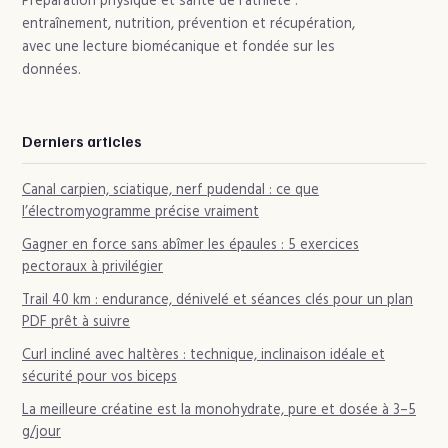
Préparation physique et santé de l'athlète :
entraînement, nutrition, prévention et récupération,
avec une lecture biomécanique et fondée sur les
données.
Derniers articles
Canal carpien, sciatique, nerf pudendal : ce que
l’électromyogramme précise vraiment
Gagner en force sans abîmer les épaules : 5 exercices
pectoraux à privilégier
Trail 40 km : endurance, dénivelé et séances clés pour un plan
PDF prêt à suivre
Curl incliné avec haltères : technique, inclinaison idéale et
sécurité pour vos biceps
La meilleure créatine est la monohydrate, pure et dosée à 3–5
g/jour