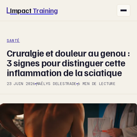
Impact
Training
FITNESS
SANTÉ
NUTRITION
Cruralgie et douleur au genou :
SANTÉ
3 signes pour distinguer cette
inflammation de la sciatique
SPORT
23 JUIN 2026
MAËLYS DELESTRADE
6 MIN DE LECTURE
·
·
BIEN-ÊTRE