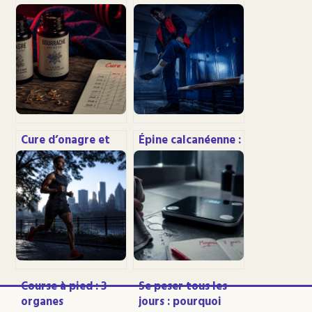
Cure d’onagre et
Épine calcanéenne :
bourrache :
quelle durée
pourquoi 60 jours
d’arrêt de travail
sont nécessaires
selon votre métier
pour transformer
?
votre peau
Course à pied : 3
Se peser tous les
organes
jours : pourquoi