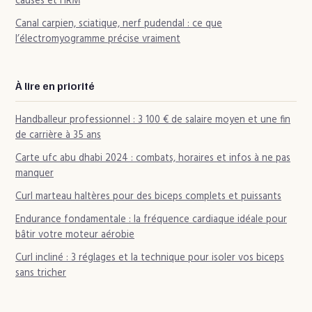
causes et l’IRM
Canal carpien, sciatique, nerf pudendal : ce que
l’électromyogramme précise vraiment
À lire en priorité
Handballeur professionnel : 3 100 € de salaire moyen et une fin
de carrière à 35 ans
Carte ufc abu dhabi 2024 : combats, horaires et infos à ne pas
manquer
Curl marteau haltères pour des biceps complets et puissants
Endurance fondamentale : la fréquence cardiaque idéale pour
bâtir votre moteur aérobie
Curl incliné : 3 réglages et la technique pour isoler vos biceps
sans tricher