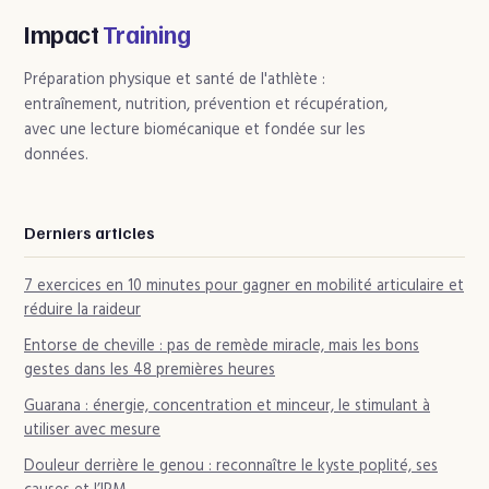
transformés et
votre poids fluctue
l’effet cocktail des
et comment garder
Impact
Training
endorphines
le contrôle
Préparation physique et santé de l'athlète :
entraînement, nutrition, prévention et récupération,
avec une lecture biomécanique et fondée sur les
données.
Derniers articles
7 exercices en 10 minutes pour gagner en mobilité articulaire et
réduire la raideur
Entorse de cheville : pas de remède miracle, mais les bons
gestes dans les 48 premières heures
Guarana : énergie, concentration et minceur, le stimulant à
utiliser avec mesure
Douleur derrière le genou : reconnaître le kyste poplité, ses