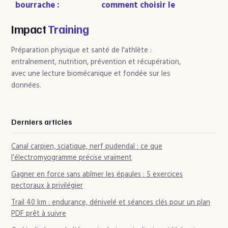
bourrache :
comment choisir le
pourquoi 60 jours
poids moléculaire
sont nécessaires
et les actifs pour
Impact
Training
pour transformer
vos articulations
votre peau
Préparation physique et santé de l'athlète :
entraînement, nutrition, prévention et récupération,
avec une lecture biomécanique et fondée sur les
données.
Derniers articles
Canal carpien, sciatique, nerf pudendal : ce que
l’électromyogramme précise vraiment
Gagner en force sans abîmer les épaules : 5 exercices
pectoraux à privilégier
Trail 40 km : endurance, dénivelé et séances clés pour un plan
PDF prêt à suivre