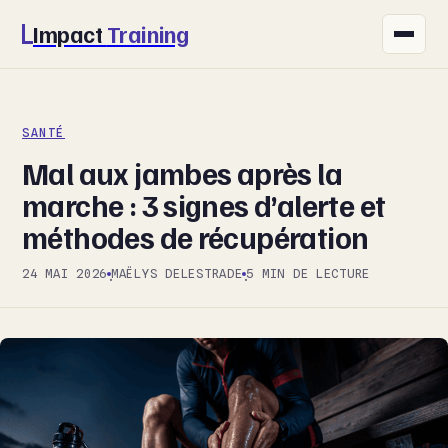
Impact
Training
FITNESS
SANTÉ
NUTRITION
Mal aux jambes après la
SANTÉ
marche : 3 signes d’alerte et
méthodes de récupération
SPORT
24 MAI 2026
MAËLYS DELESTRADE
5 MIN DE LECTURE
·
·
BIEN-ÊTRE