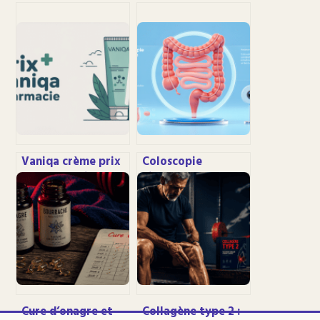
Vaniqa crème prix
Coloscopie
en pharmacie : ce
virtuelle : examen,
qu’il faut vraiment
déroulement,
savoir
fiabilité et
avantages pour
vous
Cure d’onagre et
Collagène type 2 :