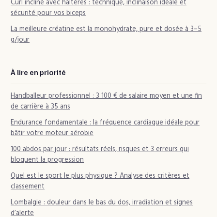
Curl incliné avec haltères : technique, inclinaison idéale et
sécurité pour vos biceps
La meilleure créatine est la monohydrate, pure et dosée à 3–5
g/jour
À lire en priorité
Handballeur professionnel : 3 100 € de salaire moyen et une fin
de carrière à 35 ans
Endurance fondamentale : la fréquence cardiaque idéale pour
bâtir votre moteur aérobie
100 abdos par jour : résultats réels, risques et 3 erreurs qui
bloquent la progression
Quel est le sport le plus physique ? Analyse des critères et
classement
Lombalgie : douleur dans le bas du dos, irradiation et signes
d’alerte