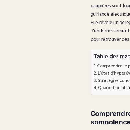
paupières sont lour
guirlande électriqu
Elle révèle un dér
d’endormissement. 
pour retrouver de
Table des mat
Comprendre le p
L’état d’hyperév
Stratégies concr
Quand faut-il s’
Comprendre l
somnolenc