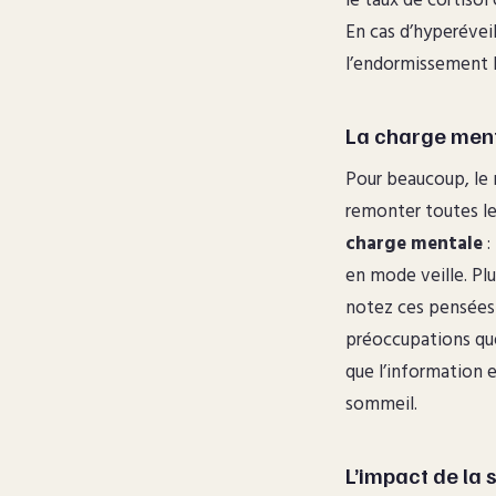
le taux de cortisol
En cas d’hyperévei
l’endormissement 
La charge ment
Pour beaucoup, le 
remonter toutes le
charge mentale
:
en mode veille. Pl
notez ces pensées 
préoccupations que
que l’information e
sommeil.
L’impact de la 