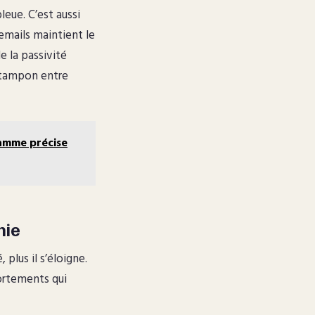
leue. C’est aussi
 emails maintient le
e la passivité
e tampon entre
ramme précise
nie
plus il s’éloigne.
portements qui