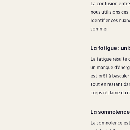
La confusion entr
nous utilisions ce
Identifier ces nua
sommeil.
La fatigue : un
La fatigue résulte 
un manque d’énergie
est prêt à bascule
tout en restant da
corps réclame du r
La somnolence :
La somnolence est l