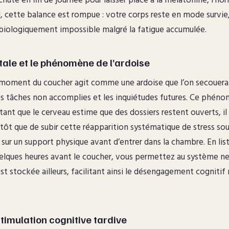
 chute en fin de journée pour laisser place à la mélatonine, l’
l, cette balance est rompue : votre corps reste en mode survie
biologiquement impossible malgré la fatigue accumulée.
ale et le phénomène de l’ardoise
moment du coucher agit comme une ardoise que l’on secouerai
s tâches non accomplies et les inquiétudes futures. Ce phénom
 tant que le cerveau estime que des dossiers restent ouverts, il
utôt que de subir cette réapparition systématique de stress sou
sur un support physique avant d’entrer dans la chambre. En lis
lques heures avant le coucher, vous permettez au système ne
st stockée ailleurs, facilitant ainsi le désengagement cognitif
stimulation cognitive tardive