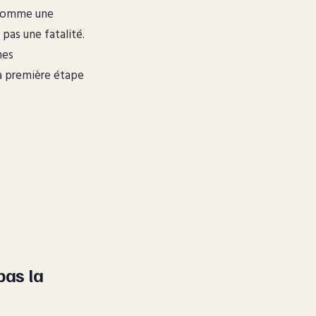
e comme une
 pas une fatalité.
mes
a première étape
pas la