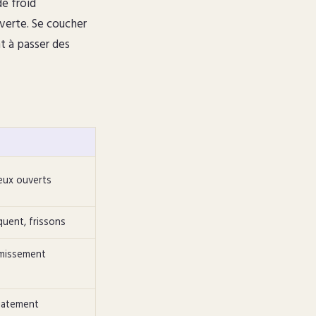
de froid
verte. Se coucher
t à passer des
yeux ouverts
quent, frissons
rmissement
diatement