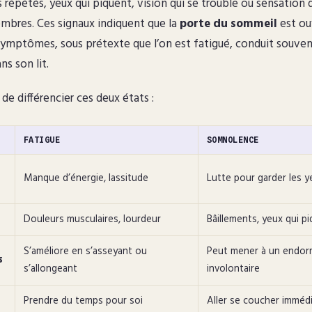
s répétés, yeux qui piquent, vision qui se trouble ou sensation 
mbres. Ces signaux indiquent que la
porte du sommeil
est ou
 symptômes, sous prétexte que l’on est fatigué, conduit souven
ns son lit.
e différencier ces deux états :
FATIGUE
SOMNOLENCE
Manque d’énergie, lassitude
Lutte pour garder les 
Douleurs musculaires, lourdeur
Bâillements, yeux qui pi
S’améliore en s’asseyant ou
Peut mener à un endo
s
s’allongeant
involontaire
Prendre du temps pour soi
Aller se coucher immé