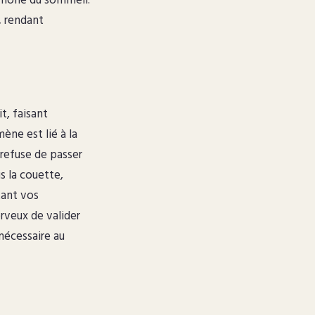
hormone du sommeil.
, rendant
t, faisant
ène est lié à la
 refuse de passer
s la couette,
tant vos
rveux de valider
 nécessaire au