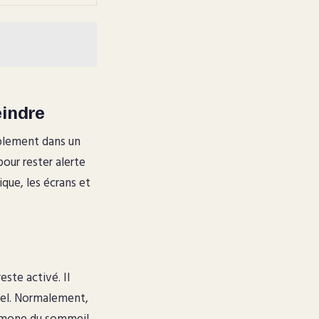
eindre
ablement dans un
our rester alerte
que, les écrans et
ste activé. Il
rel. Normalement,