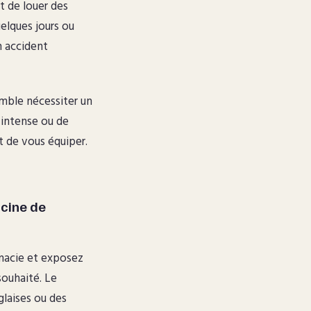
 de louer des
elques jours ou
n accident
emble nécessiter un
 intense ou de
t de vous équiper.
icine de
rmacie et exposez
souhaité. Le
laises ou des