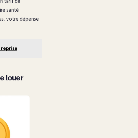
n tarif de
ire santé
cas, votre dépense
 reprise
de louer