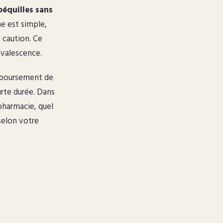
béquilles sans
e est simple,
 caution. Ce
nvalescence.
emboursement de
urte durée. Dans
pharmacie, quel
selon votre