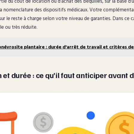
ie du coût de location ou d’achat des béquilles, sur la base d’u
 la nomenclature des dispositifs médicaux. Votre complémenta
sur le reste à charge selon votre niveau de garanties. Dans ce 
le ou très réduite.
névrosite plantaire : durée d'arrêt de travail et critères de
n et durée : ce qu’il faut anticiper avant 