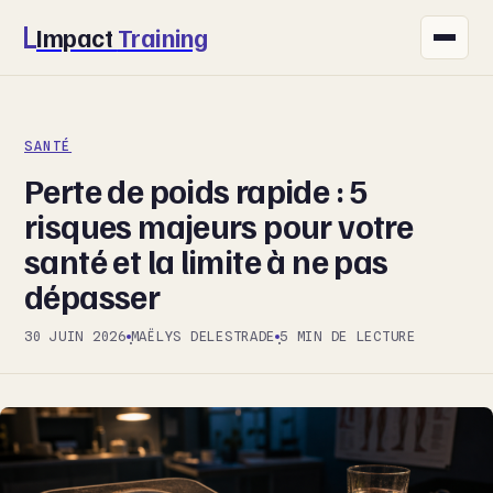
Impact
Training
FITNESS
SANTÉ
NUTRITION
Perte de poids rapide : 5
SANTÉ
risques majeurs pour votre
santé et la limite à ne pas
SPORT
dépasser
BIEN-ÊTRE
30 JUIN 2026
MAËLYS DELESTRADE
5 MIN DE LECTURE
·
·