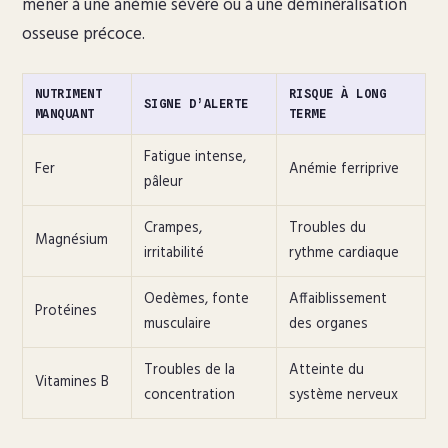
mener à une anémie sévère ou à une déminéralisation
osseuse précoce.
NUTRIMENT
RISQUE À LONG
SIGNE D’ALERTE
MANQUANT
TERME
Fatigue intense,
Fer
Anémie ferriprive
pâleur
Crampes,
Troubles du
Magnésium
irritabilité
rythme cardiaque
Oedèmes, fonte
Affaiblissement
Protéines
musculaire
des organes
Troubles de la
Atteinte du
Vitamines B
concentration
système nerveux