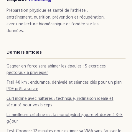
des signaux
pour vos muscles
d’alerte
Préparation physique et santé de l'athlète :
entraînement, nutrition, prévention et récupération,
avec une lecture biomécanique et fondée sur les
données.
Derniers articles
Gagner en force sans abîmer les épaules : 5 exercices
pectoraux à privilégier
Trail 40 km : endurance, dénivelé et séances clés pour un plan
PDF prêt à suivre
Curl incliné avec haltères : technique, inclinaison idéale et
sécurité pour vos biceps
La meilleure créatine est la monohydrate, pure et dosée à 3–5
g/jour
Test Cooper : 12 minutes pour estimer sa VMA sans fausser le