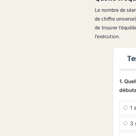
Le nombre de séanc
de chiffre universe
de trouver l’équilib
l’exécution.
Te
1. Que
débuta
1 
3 