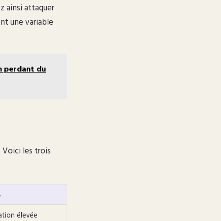
z ainsi attaquer
ent une variable
n perdant du
oici les trois
L
ation élevée