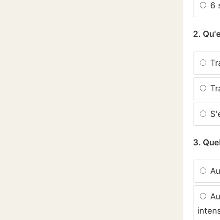
6 
2. Qu'
Tra
Tra
S'
3. Quel
Au
Aug
intens