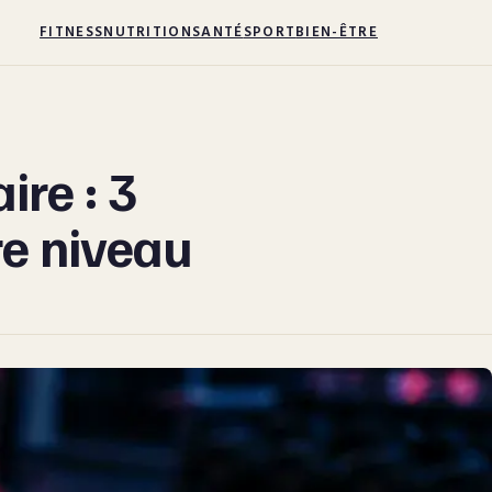
FITNESS
NUTRITION
SANTÉ
SPORT
BIEN-ÊTRE
re : 3
re niveau