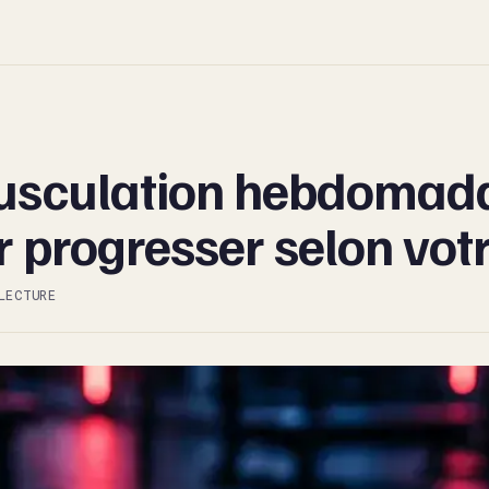
culation hebdomadai
r progresser selon vot
LECTURE