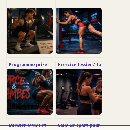
Programme prise
Exercice fessier à la
de masse débutant
poulie : 3 variantes
: 3 séances
techniques pour un
hebdomadaires
galbe optimal
pour des résultats
concrets
Muscler fesses et
Salle de sport pour