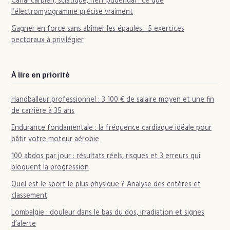
Canal carpien, sciatique, nerf pudendal : ce que
l’électromyogramme précise vraiment
Gagner en force sans abîmer les épaules : 5 exercices
pectoraux à privilégier
À lire en priorité
Handballeur professionnel : 3 100 € de salaire moyen et une fin
de carrière à 35 ans
Endurance fondamentale : la fréquence cardiaque idéale pour
bâtir votre moteur aérobie
100 abdos par jour : résultats réels, risques et 3 erreurs qui
bloquent la progression
Quel est le sport le plus physique ? Analyse des critères et
classement
Lombalgie : douleur dans le bas du dos, irradiation et signes
d’alerte