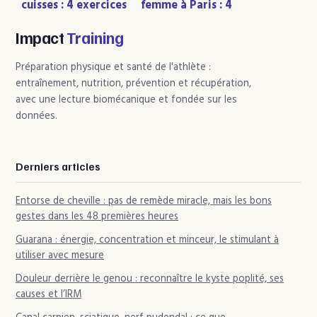
cuisses : 4 exercices
femme à Paris : 4
fondamentaux et la
critères pour
clé pour progresser
s’entraîner sans
Impact
Training
complexe
Préparation physique et santé de l'athlète :
entraînement, nutrition, prévention et récupération,
avec une lecture biomécanique et fondée sur les
données.
Derniers articles
Entorse de cheville : pas de remède miracle, mais les bons
gestes dans les 48 premières heures
Guarana : énergie, concentration et minceur, le stimulant à
utiliser avec mesure
Douleur derrière le genou : reconnaître le kyste poplité, ses
causes et l’IRM