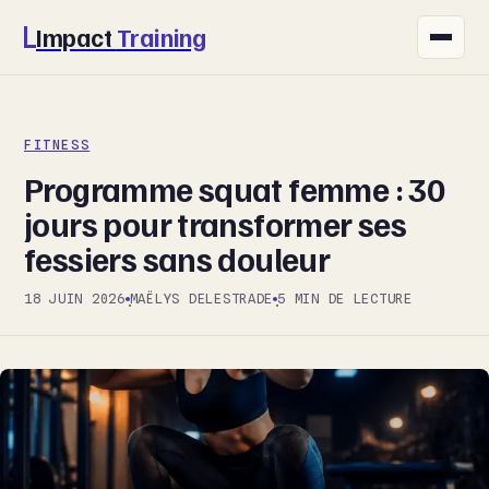
Impact
Training
FITNESS
FITNESS
NUTRITION
Programme squat femme : 30
SANTÉ
jours pour transformer ses
fessiers sans douleur
SPORT
18 JUIN 2026
MAËLYS DELESTRADE
5 MIN DE LECTURE
·
·
BIEN-ÊTRE