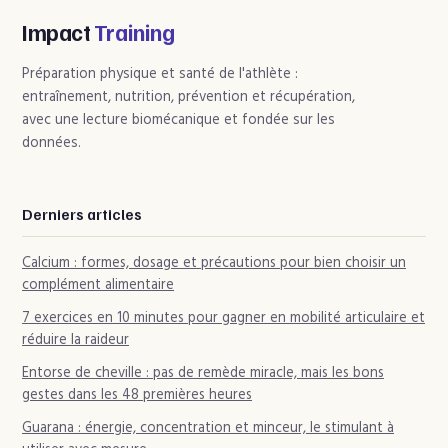
qui est vraiment
: 3 séances
possible
hebdomadaires
Impact
Training
pour des résultats
concrets
Préparation physique et santé de l'athlète :
entraînement, nutrition, prévention et récupération,
avec une lecture biomécanique et fondée sur les
données.
Derniers articles
Calcium : formes, dosage et précautions pour bien choisir un
complément alimentaire
7 exercices en 10 minutes pour gagner en mobilité articulaire et
réduire la raideur
Entorse de cheville : pas de remède miracle, mais les bons
gestes dans les 48 premières heures
Guarana : énergie, concentration et minceur, le stimulant à