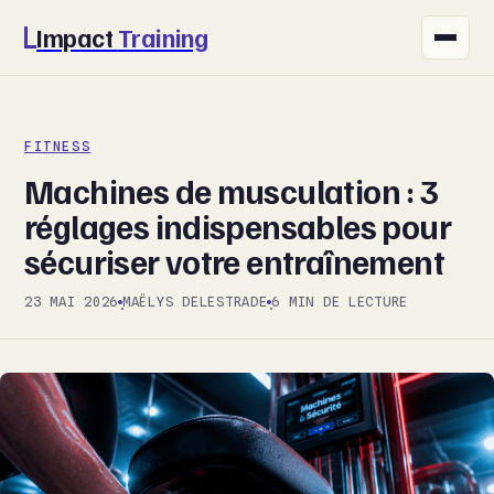
Impact
Training
FITNESS
FITNESS
NUTRITION
Machines de musculation : 3
SANTÉ
réglages indispensables pour
sécuriser votre entraînement
SPORT
23 MAI 2026
MAËLYS DELESTRADE
6 MIN DE LECTURE
·
·
BIEN-ÊTRE