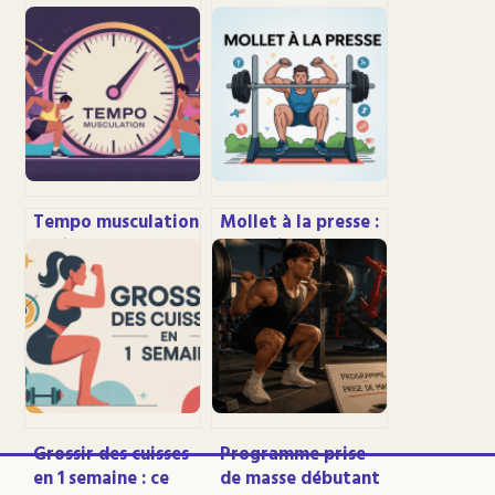
Tempo musculation
Mollet à la presse :
: guide complet
exécution,
pour progresser
réglages et erreurs
plus vite sans
à éviter
tricher
Grossir des cuisses
Programme prise
en 1 semaine : ce
de masse débutant