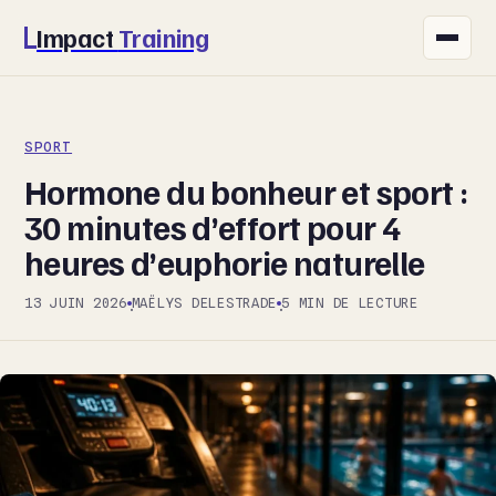
Impact
Training
FITNESS
SPORT
NUTRITION
Hormone du bonheur et sport :
SANTÉ
30 minutes d’effort pour 4
heures d’euphorie naturelle
SPORT
13 JUIN 2026
MAËLYS DELESTRADE
5 MIN DE LECTURE
·
·
BIEN-ÊTRE