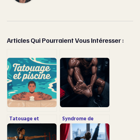
Articles Qui Pourraient Vous Intéresser :
Tatouage et
Syndrome de
piscine : délais,
Baxter : 4 signes
risques et
pour distinguer la
précautions à
douleur du nerf