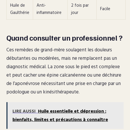
Huile de
Anti-
2 fois par
Facile
Gaulthérie
inflammatoire
jour
Quand consulter un professionnel ?
Ces remèdes de grand-mère soulagent les douleurs
débutantes ou modérées, mais ne remplacent pas un
diagnostic médical. La zone sous le pied est complexe
et peut cacher une épine calcanéenne ou une déchirure
de l’aponévrose nécessitant une prise en charge par un
podologue ou un kinésithérapeute.
LIRE AUSSI
Huile essentielle et dépression :
bienfaits, limites et précautions à connaître