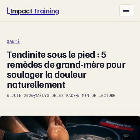
Impact
Training
FITNESS
SANTÉ
NUTRITION
Tendinite sous le pied : 5
SANTÉ
remèdes de grand-mère pour
soulager la douleur
SPORT
naturellement
BIEN-ÊTRE
6 JUIN 2026
MAËLYS DELESTRADE
5 MIN DE LECTURE
·
·