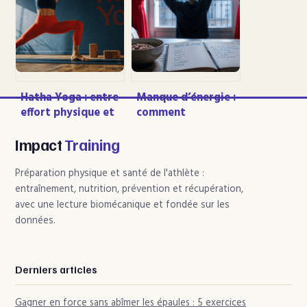
connaître
plantaire latéral de
la fasciite
Hatha Yoga : entre
Manque d’énergie :
effort physique et
comment
apaisement
distinguer la
mental, la voie de
fatigue passagère
Impact
Training
l’équilibre
des signaux
d’alerte
Préparation physique et santé de l'athlète :
entraînement, nutrition, prévention et récupération,
avec une lecture biomécanique et fondée sur les
données.
Derniers articles
Gagner en force sans abîmer les épaules : 5 exercices