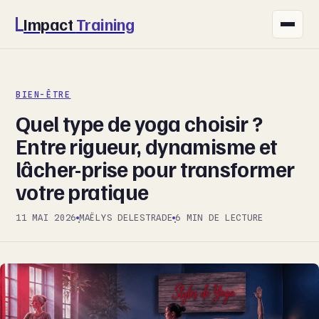
Impact
Training
FITNESS
BIEN-ÊTRE
NUTRITION
Quel type de yoga choisir ?
SANTÉ
Entre rigueur, dynamisme et
lâcher-prise pour transformer
SPORT
votre pratique
BIEN-ÊTRE
11 MAI 2026
MAËLYS DELESTRADE
6 MIN DE LECTURE
·
·