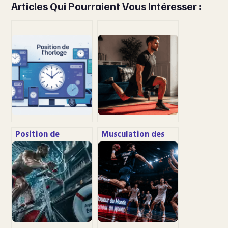
Articles Qui Pourraient Vous Intéresser :
Position de
Musculation des
l’horloge :
jambes à la maison :
comprendre, régler
5 exercices sans
et optimiser votre
matériel pour
affichage
gagner en
puissance sans
risquer vos genoux