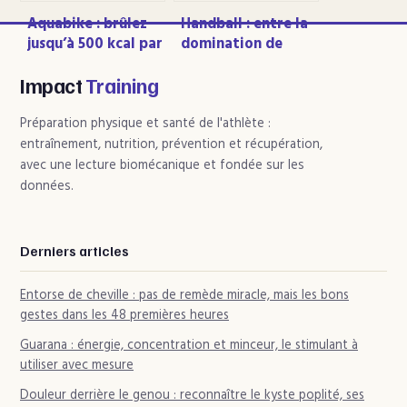
Aquabike : brûlez
Handball : entre la
jusqu’à 500 kcal par
domination de
séance sans douleur
Karabatic et le
articulaire
record de Neagu,
Impact
Training
qui est le meilleur
joueur du monde ?
Préparation physique et santé de l'athlète :
entraînement, nutrition, prévention et récupération,
avec une lecture biomécanique et fondée sur les
données.
Derniers articles
Entorse de cheville : pas de remède miracle, mais les bons
gestes dans les 48 premières heures
Guarana : énergie, concentration et minceur, le stimulant à
utiliser avec mesure
Douleur derrière le genou : reconnaître le kyste poplité, ses