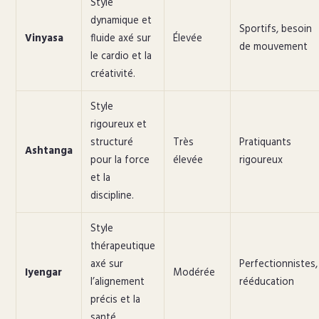
Style
dynamique et
Sportifs, besoin
Vinyasa
fluide axé sur
Élevée
de mouvement
le cardio et la
créativité.
Style
rigoureux et
structuré
Très
Pratiquants
Ashtanga
pour la force
élevée
rigoureux
et la
discipline.
Style
thérapeutique
axé sur
Perfectionnistes,
Iyengar
Modérée
l’alignement
rééducation
précis et la
santé.