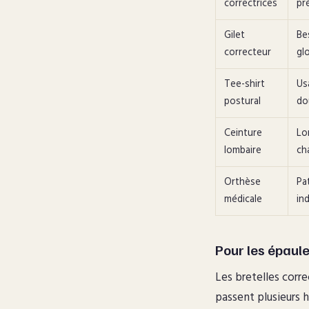
correctrices
pr
Gilet
Be
correcteur
gl
Tee-shirt
Us
postural
do
Ceinture
Lo
lombaire
ch
Orthèse
Pa
médicale
in
Pour les épaule
Les bretelles corr
passent plusieurs h