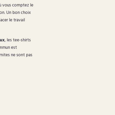
où vous comptez le
ion. Un bon choix
cer le travail
aux
, les tee-shirts
ommun est
limites ne sont pas