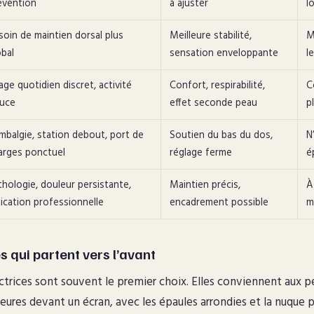
évention
à ajuster
l
soin de maintien dorsal plus
Meilleure stabilité,
M
obal
sensation enveloppante
l
age quotidien discret, activité
Confort, respirabilité,
C
uce
effet seconde peau
p
mbalgie, station debout, port de
Soutien du bas du dos,
N
arges ponctuel
réglage ferme
é
thologie, douleur persistante,
Maintien précis,
À
dication professionnelle
encadrement possible
m
s qui partent vers l’avant
ectrices sont souvent le premier choix. Elles conviennent aux p
eures devant un écran, avec les épaules arrondies et la nuque 