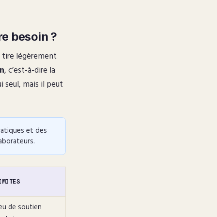
re besoin ?
l tire légèrement
on
, c’est-à-dire la
 seul, mais il peut
atiques et des
laborateurs.
IMITES
eu de soutien