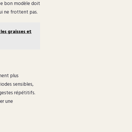
. Le bon modèle doit
ui ne frottent pas.
les graisses et
ment plus
riodes sensibles,
gestes répétitifs.
ger une