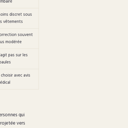
ombaire
oins discret sous
es vêtements
orrection souvent
lus modérée
’agit pas sur les
paules
 choisir avec avis
édical
ersonnes qui
projetée vers