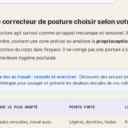
 correcteur de posture choisir selon vot
osture agit surtout comme un rappel mécanique et sensoriel. I
arrière, soutient une zone précise ou améliore la
propriocepti
sition du corps dans l’espace. Il ne corrige pas une posture à lui
eilleure hygiène posturale.
e dos au travail : conseils et exercices
· Découvrez des astuces pr
ithérapie pour soulager et prévenir les douleurs dorsales de vos col
AGE LE PLUS ADAPTÉ
POINTS FORTS
L
aules enroulées, travail assis,
Légères, discrètes, faciles
P