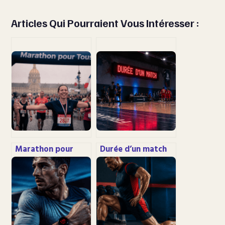
Articles Qui Pourraient Vous Intéresser :
Marathon pour
Durée d’un match
Tous : 17 361
de handball : les
finishers, des
règles officielles
chronos de haut
par catégorie
niveau et les
d’âge
secrets d’un
parcours