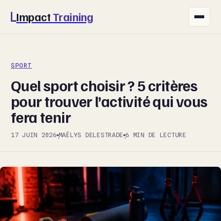
Impact
Training
FITNESS
SPORT
NUTRITION
Quel sport choisir ? 5 critères
SANTÉ
pour trouver l’activité qui vous
fera tenir
SPORT
17 JUIN 2026
MAËLYS DELESTRADE
6 MIN DE LECTURE
·
·
BIEN-ÊTRE