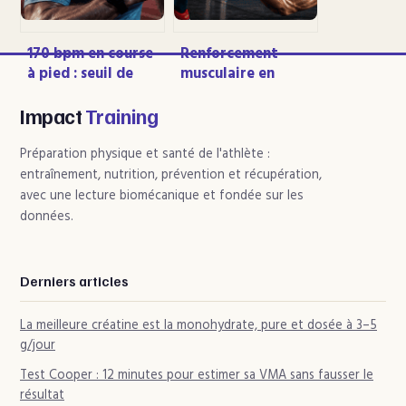
olympique
170 bpm en course
Renforcement
à pied : seuil de
musculaire en
performance, zone
course à pied : 4
de danger ou
zones clés pour
Impact
Training
simple indicateur ?
réduire les
blessures de 30 %
Préparation physique et santé de l'athlète :
entraînement, nutrition, prévention et récupération,
avec une lecture biomécanique et fondée sur les
données.
Derniers articles
La meilleure créatine est la monohydrate, pure et dosée à 3–5
g/jour
Test Cooper : 12 minutes pour estimer sa VMA sans fausser le
résultat