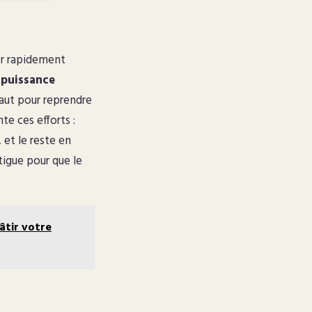
er rapidement
a
puissance
saut pour reprendre
te ces efforts :
 et le reste en
tigue pour que le
âtir votre