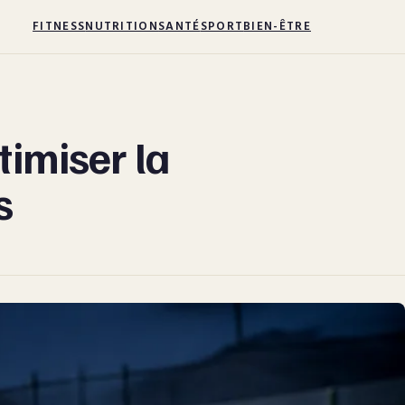
FITNESS
NUTRITION
SANTÉ
SPORT
BIEN-ÊTRE
timiser la
s