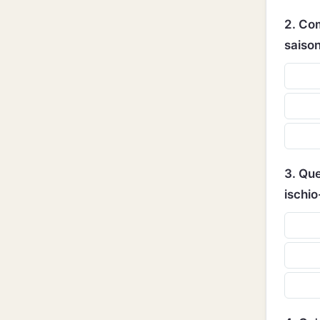
2. Com
saiso
3. Que
ischio