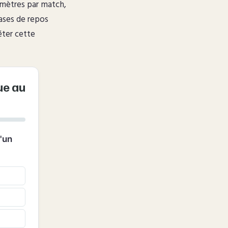
lomètres par match,
ases de repos
éter cette
ue au
d'un