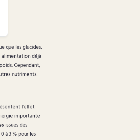
ue que les glucides,
e alimentation déjà
 poids. Cependant,
utres nutriments.
ésentent l'effet
énergie importante
es
issues des
 0 à 3 % pour les