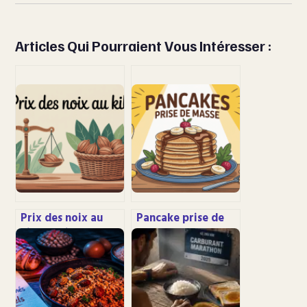
Articles Qui Pourraient Vous Intéresser :
Prix des noix au
Pancake prise de
kilo : tarifs actuels,
masse : recettes,
écarts et bons
calories et astuces
plans
pour grossir
proprement