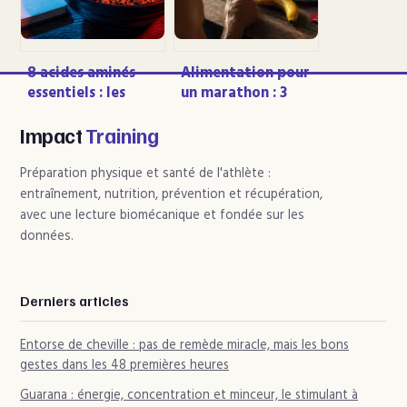
8 acides aminés
Alimentation pour
essentiels : les
un marathon : 3
sources
jours de charge
indispensables
glucidique et le
Impact
Training
pour éviter les
petit-déjeuner
carences
idéal pour éviter le
Préparation physique et santé de l'athlète :
mur
entraînement, nutrition, prévention et récupération,
avec une lecture biomécanique et fondée sur les
données.
Derniers articles
Entorse de cheville : pas de remède miracle, mais les bons
gestes dans les 48 premières heures
Guarana : énergie, concentration et minceur, le stimulant à