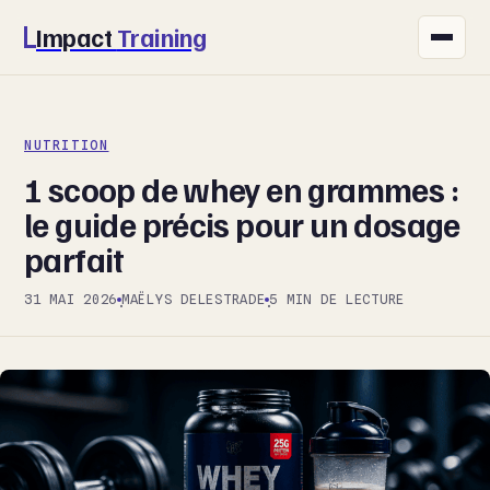
Impact
Training
FITNESS
NUTRITION
NUTRITION
1 scoop de whey en grammes :
SANTÉ
le guide précis pour un dosage
parfait
SPORT
31 MAI 2026
MAËLYS DELESTRADE
5 MIN DE LECTURE
·
·
BIEN-ÊTRE