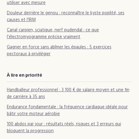
utiliser avec mesure
Douleur derrière le genou : reconnaître le kyste poplité, ses
causes et l’IRM
Canal carpien, sciatique, nerf pudendal : ce que
l’électromyogramme précise vraiment
Gagner en force sans abîmer les épaules : 5 exercices
pectoraux à privilégier
À lire en priorité
Handballeur professionnel : 3 100 € de salaire moyen et une fin
de carrière à 35 ans
Endurance fondamentale : la fréquence cardiaque idéale pour
bâtir votre moteur aérobie
100 abdos par jour : résultats réels, risques et 3 erreurs qui
bloquent la progression