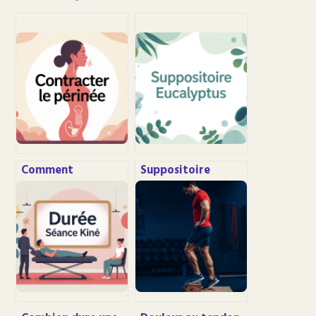
Comment
Suppositoire
contracter le
eucalyptus :
périnée
usages, efficacité
efficacement sans
et précautions à
se faire mal
connaître