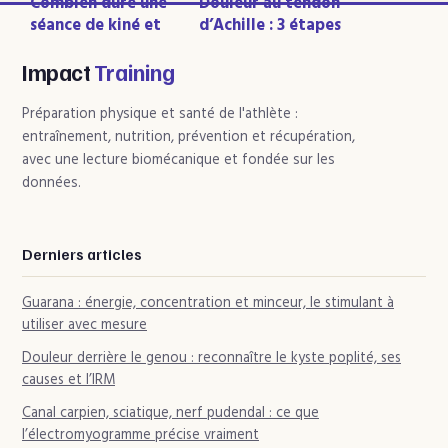
Combien dure une
Douleur au tendon
séance de kiné et
d’Achille : 3 étapes
comment bien
clés pour stopper
l’optimiser
l’inflammation et
Impact
Training
reprendre la course
Préparation physique et santé de l'athlète :
entraînement, nutrition, prévention et récupération,
avec une lecture biomécanique et fondée sur les
données.
Derniers articles
Guarana : énergie, concentration et minceur, le stimulant à
utiliser avec mesure
Douleur derrière le genou : reconnaître le kyste poplité, ses
causes et l’IRM
Canal carpien, sciatique, nerf pudendal : ce que
l’électromyogramme précise vraiment