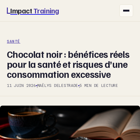
Impact
Training
FITNESS
SANTÉ
NUTRITION
Chocolat noir : bénéfices réels
SANTÉ
pour la santé et risques d’une
consommation excessive
SPORT
11 JUIN 2026
MAËLYS DELESTRADE
5 MIN DE LECTURE
·
·
BIEN-ÊTRE