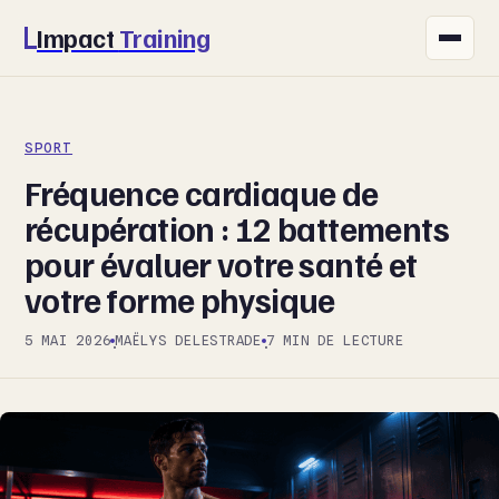
Impact
Training
FITNESS
SPORT
NUTRITION
Fréquence cardiaque de
SANTÉ
récupération : 12 battements
pour évaluer votre santé et
SPORT
votre forme physique
BIEN-ÊTRE
5 MAI 2026
MAËLYS DELESTRADE
7 MIN DE LECTURE
·
·