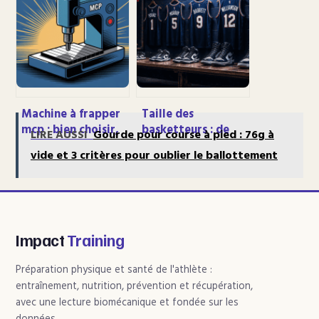
avant d’acheter
du sud-ouest
Machine à frapper
Taille des
mcp : bien choisir,
basketteurs : de
LIRE AUSSI
Gourde pour course à pied : 76g à
régler et optimiser
1m60 à 2m36, la
vide et 3 critères pour oublier le ballottement
vos marquages
réalité derrière les
chiffres officiels de
la NBA
Impact
Training
Préparation physique et santé de l'athlète :
entraînement, nutrition, prévention et récupération,
avec une lecture biomécanique et fondée sur les